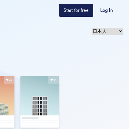
Start for free
Log In