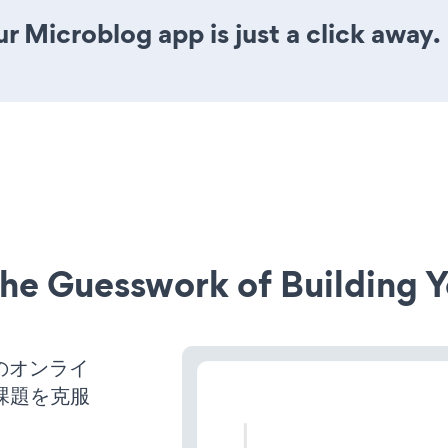
r Microblog app is just a click away.
he Guesswork of Building Y
スのオンライ
課題を克服