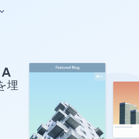
A
 を埋