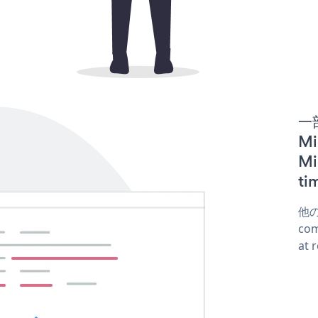
一
Mi
M
t
他の
co
at