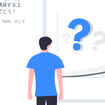
構築する上
でとう！
te、turn、そして