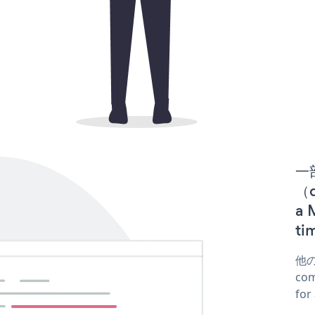
一
（d
a
t
他の
co
fo