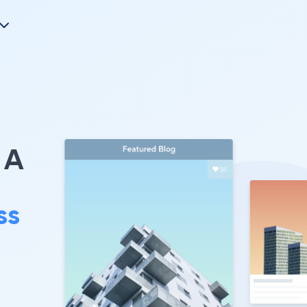
A
ss
。