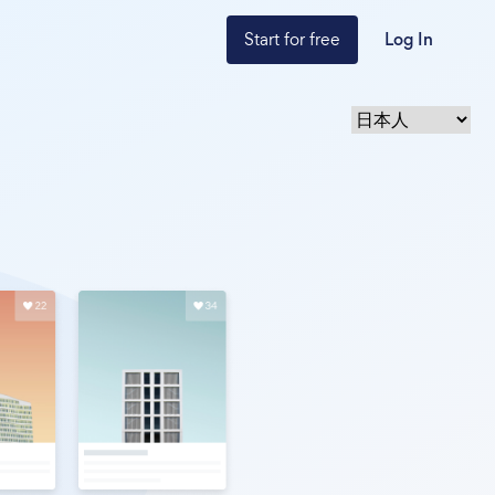
Start for free
Log In