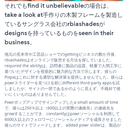
それでもfind it unbelievableの場合は、
take a look at手作りの木製フレームを製造し
ているサングラス会社のrbiashadesが
designsを持っているものをseen in their
business。
地元の見本市や工芸品ショーでのgettingビジネスの数か月後、
rbiashadesはオンラインで販売する方法を探していました。
required the abilityは、訪問者に製品の品質、軽量で人間工学に
基づいたデザインを視覚的に魅力的な方法で示します。彼らの
Pixpaはこれに対する適切な解決策を提供しませんでした。彼らは
powrスライダーを見つける前にdifferent third-party appsを試
しましたが、サイトの一部であるかのように見えず、不格好で使
いにくいものはありませんでした。
Powrポップアップでサインアップしたa small amount of time
で、彼らは250％以上（600以上の実際の連絡先）の連絡先を
growすることができ、constantlyはpowrソーシャルを利用して
6000人以上のフォロワーにソーシャルメディアを成長させました
彼らのサイトでフィードします。 added powr sliderは、製品が