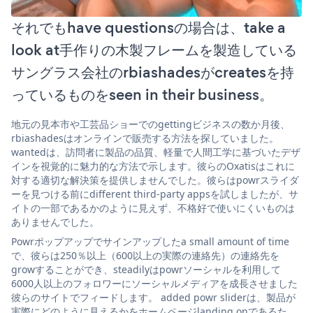
それでもhave questionsの場合は、take a
look at手作りの木製フレームを製造している
サングラス会社のrbiashadesがcreatesを持
っているものをseen in their business。
地元の見本市や工芸品ショーでのgettingビジネスの数か月後、
rbiashadesはオンラインで販売する方法を探していました。
wantedは、訪問者に製品の品質、軽量で人間工学に基づいたデザ
インを視覚的に魅力的な方法で示します。彼らのOxatisはこれに
対する適切な解決策を提供しませんでした。彼らはpowrスライダ
ーを見つける前にdifferent third-party appsを試しましたが、サ
イトの一部であるかのように見えず、不格好で使いにくいものは
ありませんでした。
Powrポップアップでサインアップしたa small amount of time
で、彼らは250％以上（600以上の実際の連絡先）の連絡先を
growすることができ、steadilyはpowrソーシャルを利用して
6000人以上のフォロワーにソーシャルメディアを成長させました
彼らのサイトでフィードします。 added powr sliderは、製品が
実際にどのように見えるかをホームページlanding onであるた