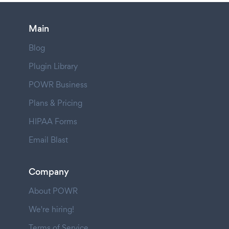
Main
Blog
Plugin Library
POWR Business
Plans & Pricing
HIPAA Forms
Email Blast
Company
About POWR
We're hiring!
Terms of Service