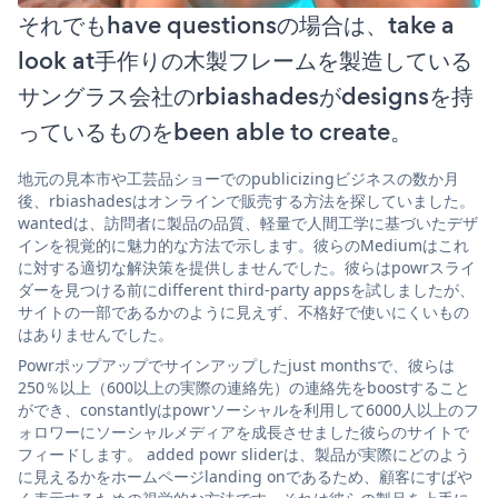
それでもhave questionsの場合は、take a
look at手作りの木製フレームを製造している
サングラス会社のrbiashadesがdesignsを持
っているものをbeen able to create。
地元の見本市や工芸品ショーでのpublicizingビジネスの数か月
後、rbiashadesはオンラインで販売する方法を探していました。
wantedは、訪問者に製品の品質、軽量で人間工学に基づいたデザ
インを視覚的に魅力的な方法で示します。彼らのMediumはこれ
に対する適切な解決策を提供しませんでした。彼らはpowrスライ
ダーを見つける前にdifferent third-party appsを試しましたが、
サイトの一部であるかのように見えず、不格好で使いにくいもの
はありませんでした。
Powrポップアップでサインアップしたjust monthsで、彼らは
250％以上（600以上の実際の連絡先）の連絡先をboostすること
ができ、constantlyはpowrソーシャルを利用して6000人以上のフ
ォロワーにソーシャルメディアを成長させました彼らのサイトで
フィードします。 added powr sliderは、製品が実際にどのよう
に見えるかをホームページlanding onであるため、顧客にすばや