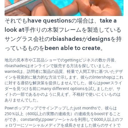
それでもhave questionsの場合は、take a
look at手作りの木製フレームを製造している
サングラス会社のrbiashadesがdesignsを持
っているものをbeen able to create。
地元の見本市や工芸品ショーでのgettingビジネスの数か月後、
rbiashadesはオンラインで販売する方法を探していました。
wantedは、訪問者に製品の品質、軽量で人間工学に基づいたデザ
インを視覚的に魅力的な方法で示します。彼らのIntershopはこれ
に対する適切な解決策を提供しませんでした。彼らはpowrスライ
ダーを見つける前にmany different optionsを試しましたが、サ
イトの一部であるかのように見えず、不格好で使いにくいものは
ありませんでした。
Powrポップアップでサインアップしたjust monthsで、彼らは
250％以上（600以上の実際の連絡先）の連絡先をboostすること
ができ、constantlyはpowrソーシャルを利用して6000人以上のフ
ォロワーにソーシャルメディアを成長させました彼らのサイトで