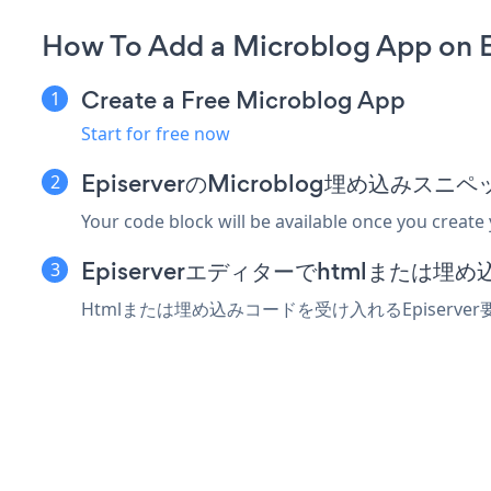
How To Add a Microblog App on E
Create a Free Microblog App
Start for free now
EpiserverのMicroblog埋め込みス
Your code block will be available once you create
Episerverエディターでhtmlまたは
Htmlまたは埋め込みコードを受け入れるEpiserv