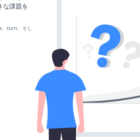
きな課題を
ate、turn、そし