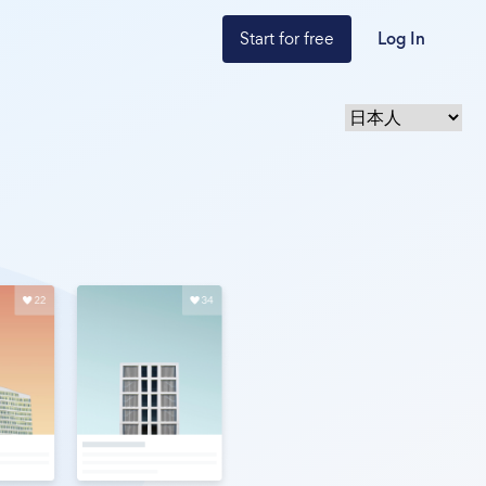
Start for free
Log In