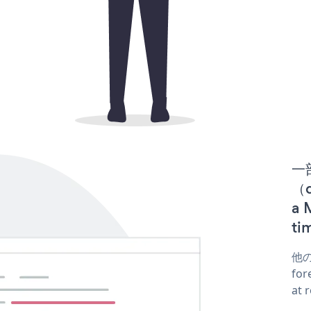
一
（d
a
t
他の
fo
at