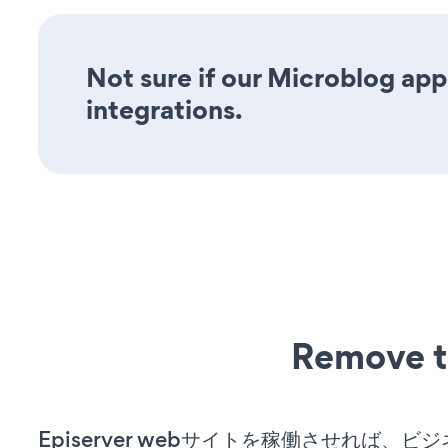
Not sure if our Microblog app 
integrations.
Remove t
Episerver webサイトを稼働させれば、ビ