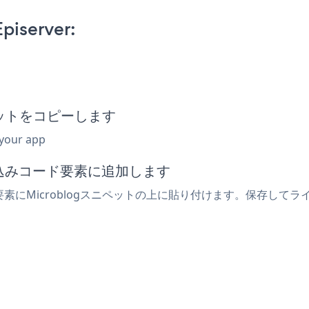
piserver:
ニペットをコピーします
 your app
埋め込みコード要素に追加します
er要素にMicroblogスニペットの上に貼り付けます。保存してラ