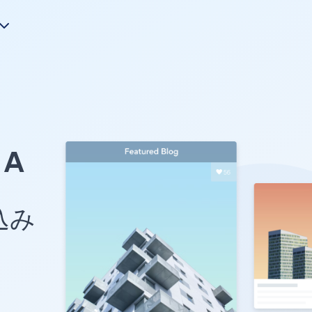
A
め込み