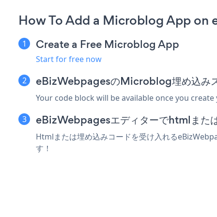
How To Add a Microblog App on
Create a Free Microblog App
Start for free now
eBizWebpagesのMicroblog埋
Your code block will be available once you create
eBizWebpagesエディターでhtml
Htmlまたは埋め込みコードを受け入れるeBizWeb
す！