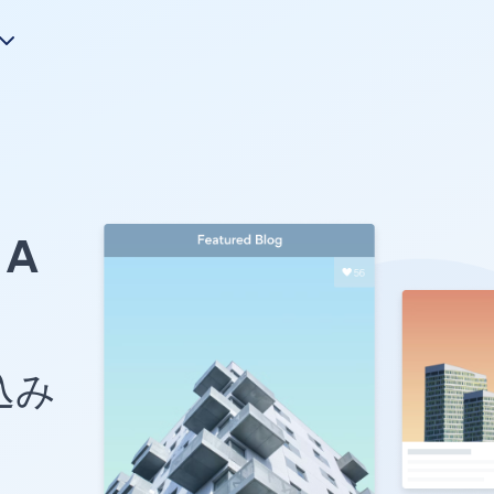
A
め込み