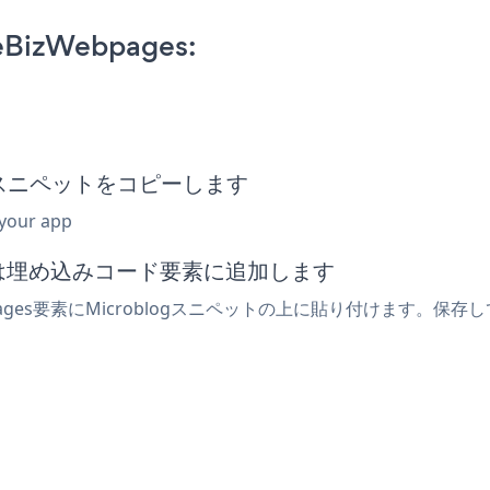
 eBizWebpages:
め込みスニペットをコピーします
 your app
または埋め込みコード要素に追加します
pages要素にMicroblogスニペットの上に貼り付けます。保存