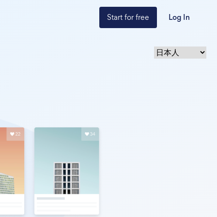
Start for free
Log In