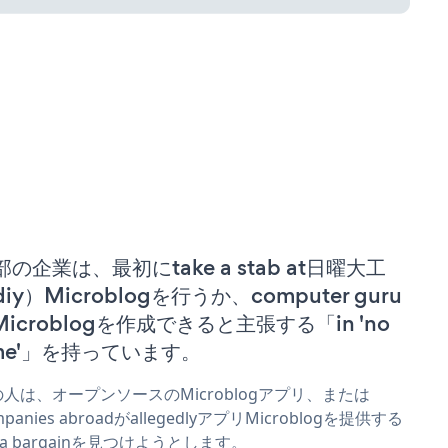
部の企業は、最初にtake a stab at日曜大工
iy）Microblogを行うか、computer guru
 Microblogを作成できると主張する「in 'no
ime'」を持っています。
人は、オープンソースのMicroblogアプリ、または
mpanies abroadがallegedlyアプリMicroblogを提供する
r a bargainを見つけようとします。