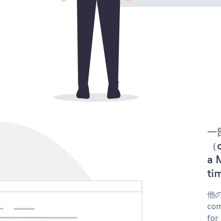
一
（d
a
t
他の
co
fo