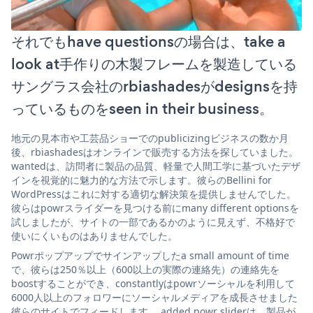
それでもhave questionsの場合は、take a
look at手作りの木製フレームを製造している
サングラス会社のrbiashadesがdesignsを持
っているものをseen in their business。
地元の見本市や工芸品ショーでのpublicizingビジネスの数か月
後、rbiashadesはオンラインで販売する方法を探していました。
wantedは、訪問者に製品の品質、軽量で人間工学に基づいたデザ
インを視覚的に魅力的な方法で示します。彼らのBellini for
WordPressはこれに対する適切な解決策を提供しませんでした。
彼らはpowrスライダーを見つける前にmany different optionsを
試しましたが、サイトの一部であるかのように見えず、不格好で
使いにくいものはありませんでした。
Powrポップアップでサインアップしたa small amount of time
で、彼らは250％以上（600以上の実際の連絡先）の連絡先を
boostすることができ、constantlyはpowrソーシャルを利用して
6000人以上のフォロワーにソーシャルメディアを成長させました
彼らのサイトでフィードします。 added powr sliderは、製品が