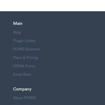
Main
Blog
Plugin Library
POWR Business
Plans & Pricing
HIPAA Forms
Email Blast
Company
About POWR