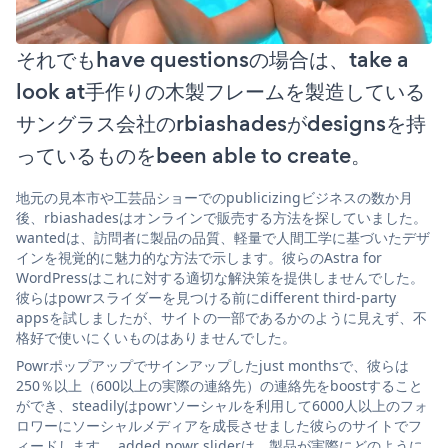
それでもhave questionsの場合は、take a
look at手作りの木製フレームを製造している
サングラス会社のrbiashadesがdesignsを持
っているものをbeen able to create。
地元の見本市や工芸品ショーでのpublicizingビジネスの数か月
後、rbiashadesはオンラインで販売する方法を探していました。
wantedは、訪問者に製品の品質、軽量で人間工学に基づいたデザ
インを視覚的に魅力的な方法で示します。彼らのAstra for
WordPressはこれに対する適切な解決策を提供しませんでした。
彼らはpowrスライダーを見つける前にdifferent third-party
appsを試しましたが、サイトの一部であるかのように見えず、不
格好で使いにくいものはありませんでした。
Powrポップアップでサインアップしたjust monthsで、彼らは
250％以上（600以上の実際の連絡先）の連絡先をboostすること
ができ、steadilyはpowrソーシャルを利用して6000人以上のフォ
ロワーにソーシャルメディアを成長させました彼らのサイトでフ
ィードします。 added powr sliderは、製品が実際にどのように