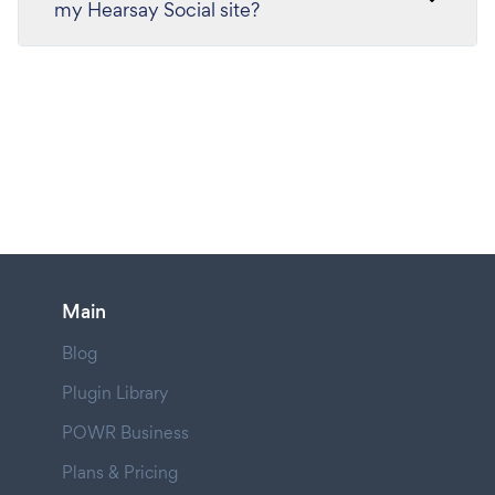
my Hearsay Social site?
Main
Blog
Plugin Library
POWR Business
Plans & Pricing