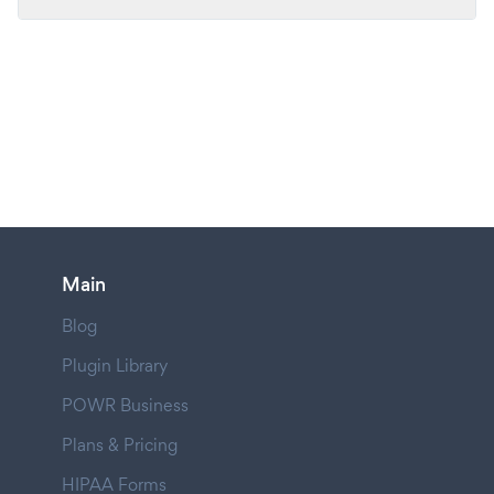
Main
Blog
Plugin Library
POWR Business
Plans & Pricing
HIPAA Forms