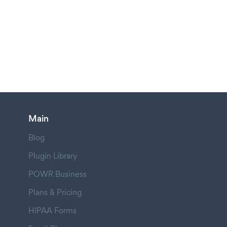
Main
Blog
Plugin Library
POWR Business
Plans & Pricing
HIPAA Forms