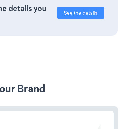
he details you
See the details
our Brand