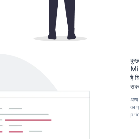
कुछ
Mi
है 
सकत
अन्य
का प
pric