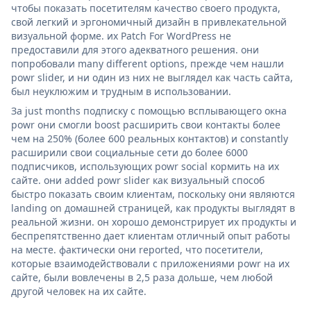
чтобы показать посетителям качество своего продукта,
свой легкий и эргономичный дизайн в привлекательной
визуальной форме. их Patch For WordPress не
предоставили для этого адекватного решения. они
попробовали many different options, прежде чем нашли
powr slider, и ни один из них не выглядел как часть сайта,
был неуклюжим и трудным в использовании.
За just months подписку с помощью всплывающего окна
powr они смогли boost расширить свои контакты более
чем на 250% (более 600 реальных контактов) и constantly
расширили свои социальные сети до более 6000
подписчиков, использующих powr social кормить на их
сайте. они added powr slider как визуальный способ
быстро показать своим клиентам, поскольку они являются
landing on домашней страницей, как продукты выглядят в
реальной жизни. он хорошо демонстрирует их продукты и
беспрепятственно дает клиентам отличный опыт работы
на месте. фактически они reported, что посетители,
которые взаимодействовали с приложениями powr на их
сайте, были вовлечены в 2,5 раза дольше, чем любой
другой человек на их сайте.