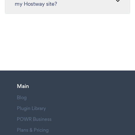
my Hostway site?
Main
Blog
Plugin Library
POWR Business
Plans & Pricing