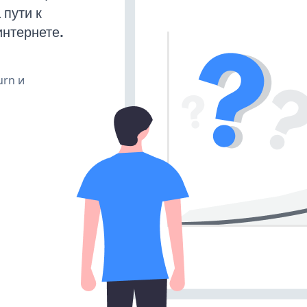
пути к
интернете.
urn и