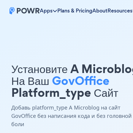
Apps
Plans & Pricing
About
Resources
Установите A Microbl
На Ваш
GovOffice
Platform_type Сайт
Добавь platform_type A Microblog на сайт
GovOffice без написания кода и без головной
боли