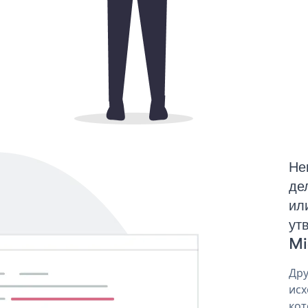
Не
де
ил
ут
Mi
Дру
исх
кот