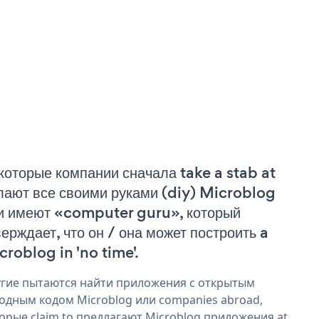
которые компании сначала take a stab at
лают все своими руками (diy) Microblog
и имеют «computer guru», который
верждает, что он / она может построить a
croblog in 'no time'.
гие пытаются найти приложения с открытым
одным кодом Microblog или companies abroad,
орые claim to предлагают Microblog приложения at