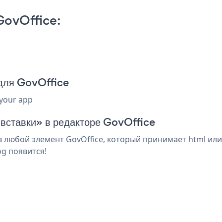
GovOffice:
 для GovOffice
 your app
 вставки» в редакторе GovOffice
 любой элемент GovOffice, который принимает html или
og появится!