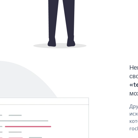
Не
св
«t
мо
Дру
исх
кот
roc