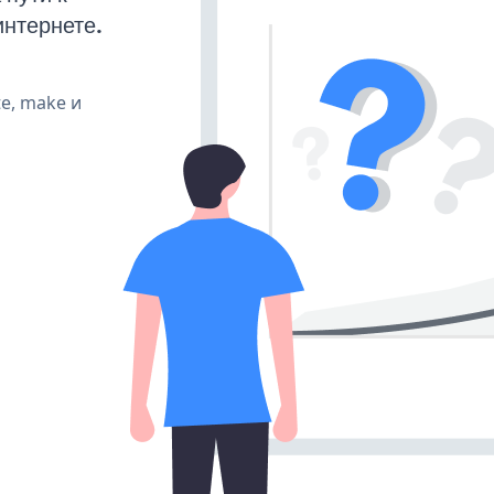
интернете.
te, make и