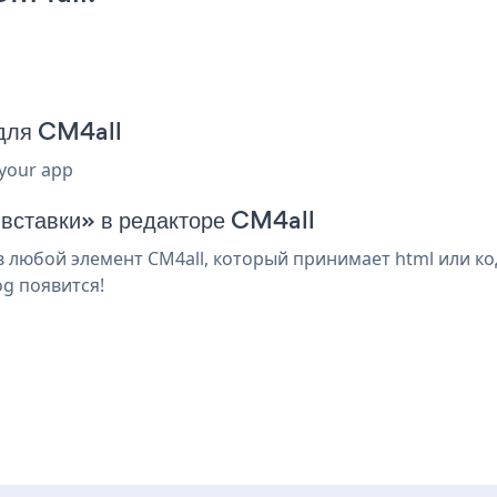
 для CM4all
 your app
 вставки» в редакторе CM4all
 любой элемент CM4all, который принимает html или ко
og появится!