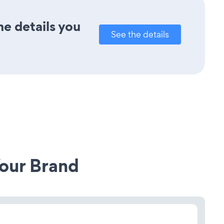
he details you
See the details
our Brand