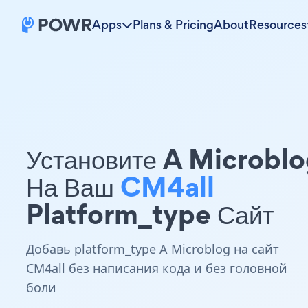
Apps
Plans & Pricing
About
Resources
Установите A Microbl
На Ваш
CM4all
Platform_type Сайт
Добавь platform_type A Microblog на сайт
CM4all без написания кода и без головной
боли