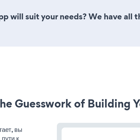
p will suit your needs? We have all t
he Guesswork of Building Y
ает, вы
пути к