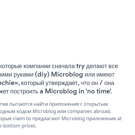
которые компании сначала try делают все
оими руками (diy) Microblog или имеют
echie», который утверждает, что он / она
жет построить a Microblog in 'no time'.
гие пытаются найти приложения с открытым
одным кодом Microblog или companies abroad,
орые claim to предлагают Microblog приложения at
k-bottom prices.