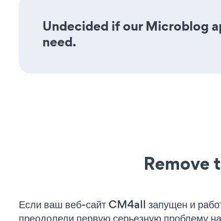
Undecided if our Microblog ap
need.
Remove t
Если ваш веб-сайт CM4all запущен и работ
преодолели первую серьезную проблему на 