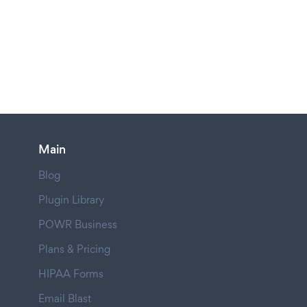
Main
Blog
Plugin Library
POWR Business
Plans & Pricing
HIPAA Forms
Email Blast