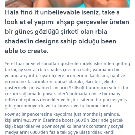
Hala find it unbelievable iseniz, take a
look at el yapımı ahşap çerçeveler üreten
bir güneş gözlüğü şirketi olan rbia
shades'in designs sahip olduğu been
able to create.
Yerel fuarlar ve el sanatları gösterilerindeki işlerinden getting
birkaç ay sonra, rbia shades çevrimiçi satış yapmanın bir
yolunu arıyordu. ziyaretçilere ürünlerinin kalitesini, hafif ve
ergonomik tasarımlarını görsel olarak çekici bir şekilde
göstermek için wanted. onların Skillsoft bunun için yeterli bir
çözüm sağlamadı. powr slider'ı bulmadan önce bir many
different options denediler ve hiçbiri sitenin bir parçasıymış
gibi görünmüyordu ve kullanışsız ve kullanımı zordu.
Powr açılır penceresine kaydolma just months işleminde,
kişilerini %250'nin üzerinde boost (600'ün üzerinde gerçek
kişi) başardılar ve powr sosyal kullanarak constantly sosyal
medyalarını 6000'den fazla takipçiye ulaştırdılar. kendi