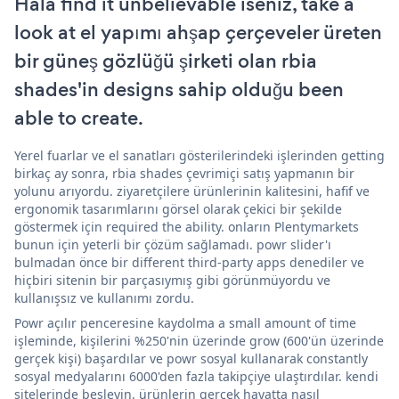
Hala find it unbelievable iseniz, take a
look at el yapımı ahşap çerçeveler üreten
bir güneş gözlüğü şirketi olan rbia
shades'in designs sahip olduğu been
able to create.
Yerel fuarlar ve el sanatları gösterilerindeki işlerinden getting
birkaç ay sonra, rbia shades çevrimiçi satış yapmanın bir
yolunu arıyordu. ziyaretçilere ürünlerinin kalitesini, hafif ve
ergonomik tasarımlarını görsel olarak çekici bir şekilde
göstermek için required the ability. onların Plentymarkets
bunun için yeterli bir çözüm sağlamadı. powr slider'ı
bulmadan önce bir different third-party apps denediler ve
hiçbiri sitenin bir parçasıymış gibi görünmüyordu ve
kullanışsız ve kullanımı zordu.
Powr açılır penceresine kaydolma a small amount of time
işleminde, kişilerini %250'nin üzerinde grow (600'ün üzerinde
gerçek kişi) başardılar ve powr sosyal kullanarak constantly
sosyal medyalarını 6000'den fazla takipçiye ulaştırdılar. kendi
sitelerinde besleyin. ürünlerin gerçek hayatta nasıl