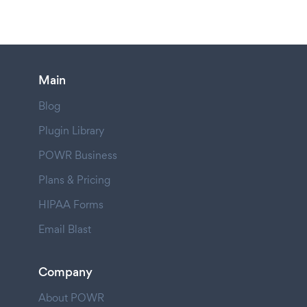
Main
Blog
Plugin Library
POWR Business
Plans & Pricing
HIPAA Forms
Email Blast
Company
About POWR