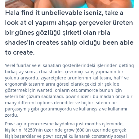
Hala find it unbelievable iseniz, take a
look at el yapımı ahşap çerçeveler üreten
bir güneş gözlüğü şirketi olan rbia
shades'in creates sahip olduğu been able
to create.
Yerel fuarlar ve el sanatları gösterilerindeki işlerinden getting
birkaç ay sonra, rbia shades çevrimiçi satış yapmanın bir
yolunu arıyordu. ziyaretçilere ürünlerinin kalitesini, hafif ve
ergonomik tasarımlarını görsel olarak çekici bir şekilde
göstermek için wanted. onların osCommorce bunun için
yeterli bir çözüm sağlamadı. powr slider'ı bulmadan önce bir
many different options denediler ve hiçbiri sitenin bir
parçasıymış gibi görünmüyordu ve kullanışsız ve kullanımı
zordu.
Powr açılır penceresine kaydolma just months işleminde,
kişilerini %250'nin üzerinde grow (600'ün üzerinde gerçek
kişi) başardılar ve powr sosyal kullanarak constantly sosyal