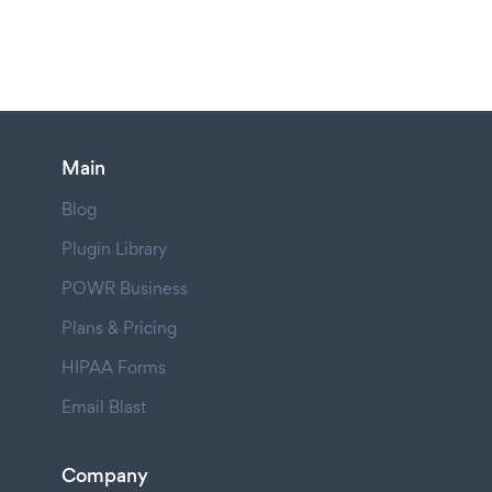
Main
Blog
Plugin Library
POWR Business
Plans & Pricing
HIPAA Forms
Email Blast
Company