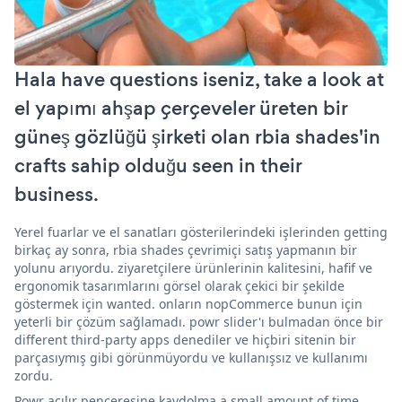
Hala have questions iseniz, take a look at
el yapımı ahşap çerçeveler üreten bir
güneş gözlüğü şirketi olan rbia shades'in
crafts sahip olduğu seen in their
business.
Yerel fuarlar ve el sanatları gösterilerindeki işlerinden getting
birkaç ay sonra, rbia shades çevrimiçi satış yapmanın bir
yolunu arıyordu. ziyaretçilere ürünlerinin kalitesini, hafif ve
ergonomik tasarımlarını görsel olarak çekici bir şekilde
göstermek için wanted. onların nopCommerce bunun için
yeterli bir çözüm sağlamadı. powr slider'ı bulmadan önce bir
different third-party apps denediler ve hiçbiri sitenin bir
parçasıymış gibi görünmüyordu ve kullanışsız ve kullanımı
zordu.
Powr açılır penceresine kaydolma a small amount of time