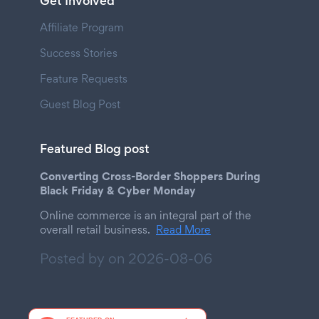
Get Involved
Affiliate Program
Success Stories
Feature Requests
Guest Blog Post
Featured Blog post
Converting Cross-Border Shoppers During
Black Friday & Cyber Monday
Online commerce is an integral part of the
overall retail business.
Read More
Posted by on
2026-08-06