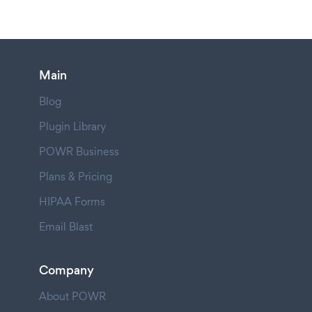
Main
Blog
Plugin Library
POWR Business
Plans & Pricing
HIPAA Forms
Email Blast
Company
About POWR