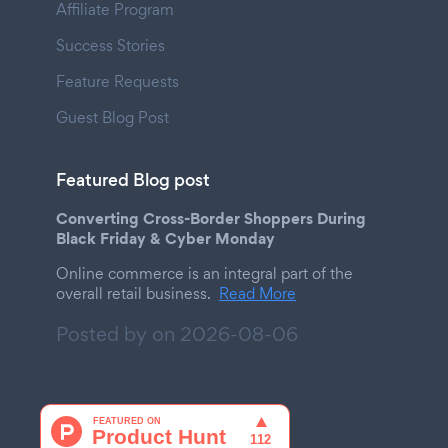
Affiliate Program
Success Stories
Feature Requests
Guest Blog Post
Featured Blog post
Converting Cross-Border Shoppers During
Black Friday & Cyber Monday
Online commerce is an integral part of the
overall retail business.
Read More
Posted by on
2026-08-06