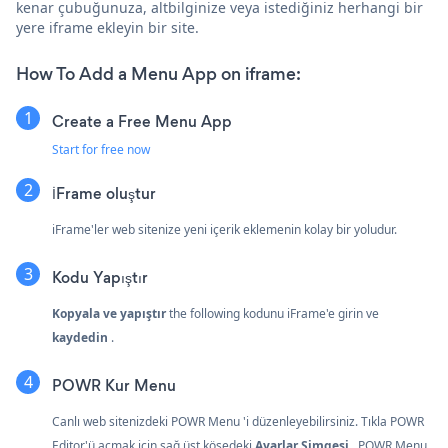
kenar çubuğunuza, altbilginize veya istediğiniz herhangi bir
yere iframe ekleyin bir site.
How To Add a Menu App on iframe:
Create a Free Menu App
Start for free now
İFrame oluştur
iFrame'ler web sitenize yeni içerik eklemenin kolay bir yoludur.
Kodu Yapıştır
Kopyala ve yapıştır
the following kodunu iFrame'e girin ve
kaydedin
.
POWR Kur Menu
Canlı web sitenizdeki POWR Menu 'i düzenleyebilirsiniz. Tıkla
POWR
Editor'ü açmak için sağ üst köşedeki
Ayarlar Simgesi
. POWR Menu