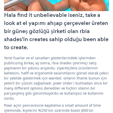
Hala find it unbelievable iseniz, take a
look at el yapımı ahşap çerçeveler üreten
bir güneş gözlüğü şirketi olan rbia
shades'in creates sahip olduğu been able
to create.
Yerel fuarlar ve el sanatları gösterilerindeki işlerinden
publicizing birkaç ay sonra, rbia shades çevrimiçi satış
yapmanın bir yolunu arıyordu. ziyaretçilere ürünlerinin
kalitesini, hafif ve ergonomik tasarımlarını görsel olarak çekici
bir şekilde göstermek için wanted. onların iframe bunun için
yeterli bir çözüm sağlamadı. powr slider'ı bulmadan önce bir
many different options denediler ve hiçbiri sitenin bir
parçasıymış gibi görünmüyordu ve kullanışsız ve kullanımı
zordu.
Powr açılır penceresine kaydolma a small amount of time
işleminde, kişilerini %250'nin üzerinde boost (600'ün