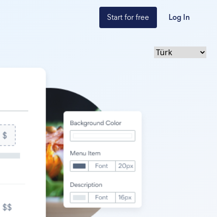
Start for free
Log In