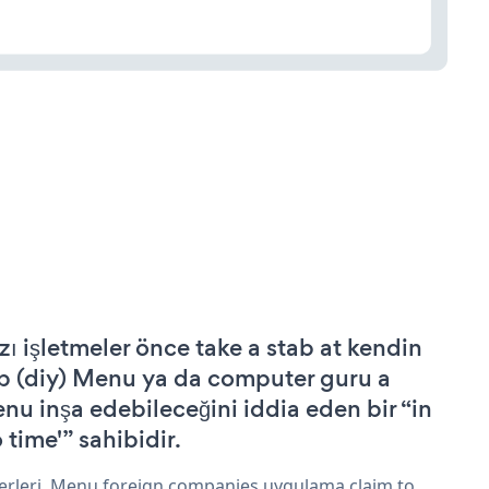
zı işletmeler önce take a stab at kendin
p (diy) Menu ya da computer guru a
nu inşa edebileceğini iddia eden bir “in
 time'” sahibidir.
erleri, Menu foreign companies uygulama claim to