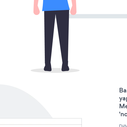
Ba
ya
Me
'no
Diğ