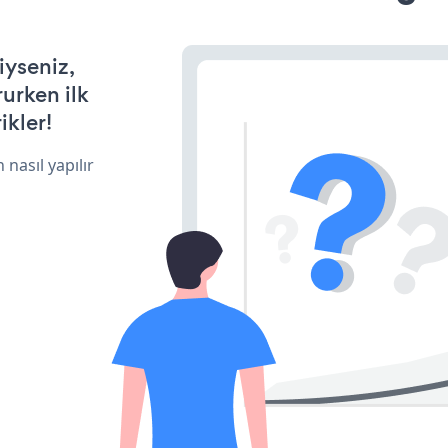
iyseniz,
rurken ilk
ikler!
 nasıl yapılır