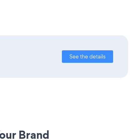
See the details
our Brand