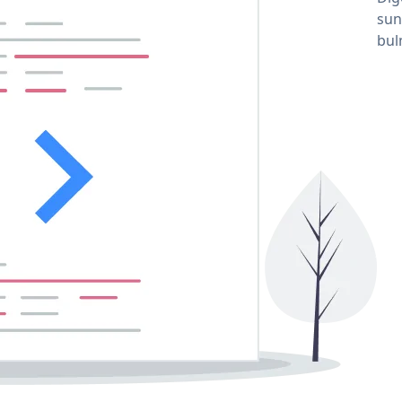
sun
bul