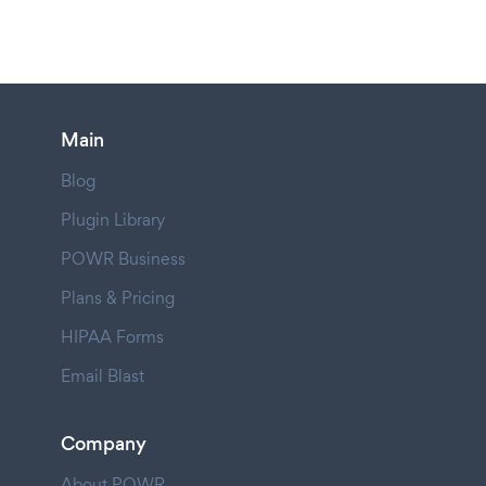
Main
Blog
Plugin Library
POWR Business
Plans & Pricing
HIPAA Forms
Email Blast
Company
About POWR