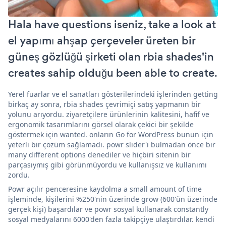
Hala have questions iseniz, take a look at
el yapımı ahşap çerçeveler üreten bir
güneş gözlüğü şirketi olan rbia shades'in
creates sahip olduğu been able to create.
Yerel fuarlar ve el sanatları gösterilerindeki işlerinden getting
birkaç ay sonra, rbia shades çevrimiçi satış yapmanın bir
yolunu arıyordu. ziyaretçilere ürünlerinin kalitesini, hafif ve
ergonomik tasarımlarını görsel olarak çekici bir şekilde
göstermek için wanted. onların Go for WordPress bunun için
yeterli bir çözüm sağlamadı. powr slider'ı bulmadan önce bir
many different options denediler ve hiçbiri sitenin bir
parçasıymış gibi görünmüyordu ve kullanışsız ve kullanımı
zordu.
Powr açılır penceresine kaydolma a small amount of time
işleminde, kişilerini %250'nin üzerinde grow (600'ün üzerinde
gerçek kişi) başardılar ve powr sosyal kullanarak constantly
sosyal medyalarını 6000'den fazla takipçiye ulaştırdılar. kendi