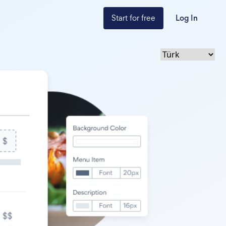
Start for free
Log In