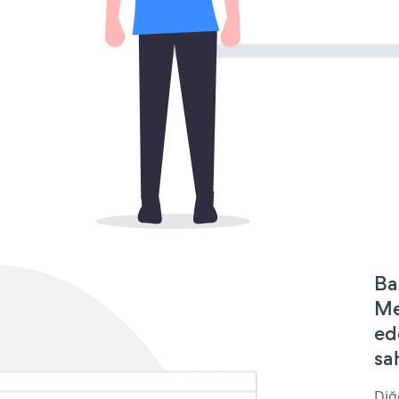
Ba
Me
ed
sa
Diğ