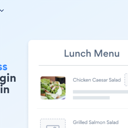
ss
gin
in