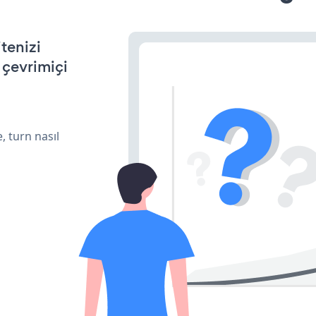
tenizi
n çevrimiçi
, turn nasıl