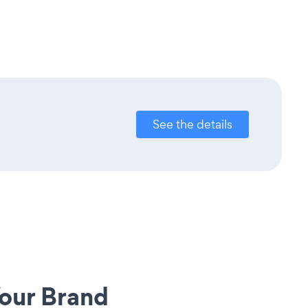
See the details
our Brand