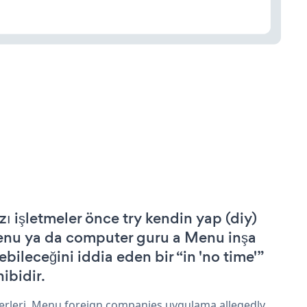
zı işletmeler önce try kendin yap (diy)
nu ya da computer guru a Menu inşa
ebileceğini iddia eden bir “in 'no time'”
hibidir.
erleri, Menu foreign companies uygulama allegedly