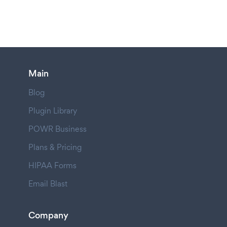
Main
Blog
Plugin Library
POWR Business
Plans & Pricing
HIPAA Forms
Email Blast
Company