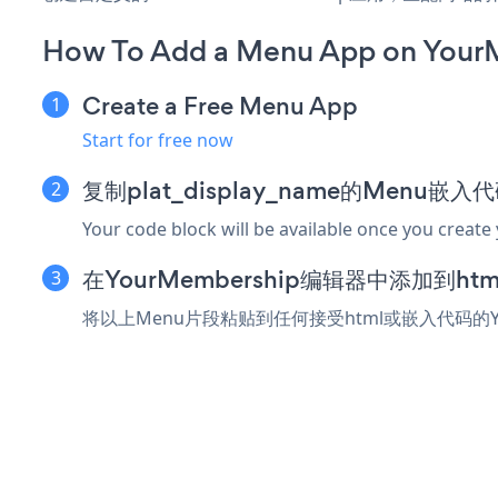
How To Add a Menu App on Your
Create a Free Menu App
Start for free now
复制plat_display_name的Menu嵌入
Your code block will be available once you create
在YourMembership编辑器中添加到h
将以上Menu片段粘贴到任何接受html或嵌入代码的Y