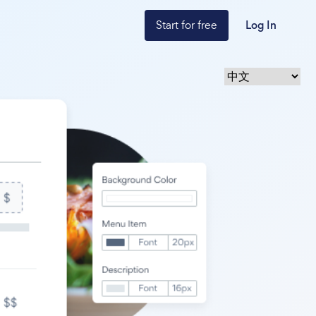
Start for free
Log In