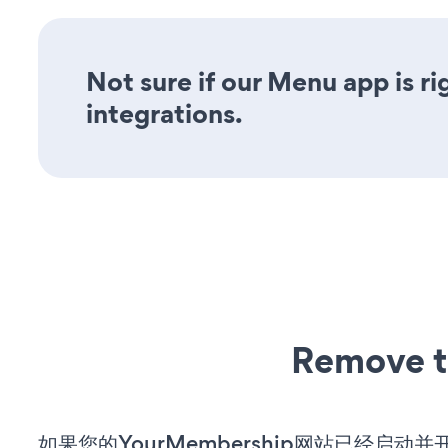
Not sure if our Menu app is ri
integrations.
Remove t
如果您的YourMembership网站已经启动