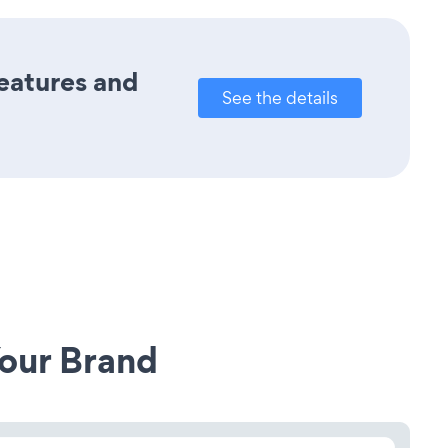
features and
See the details
our Brand