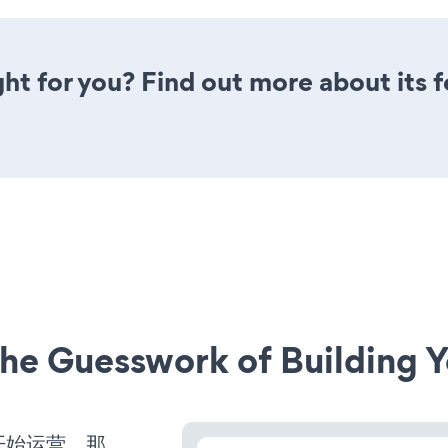
ght for you? Find out more about its 
he Guesswork of Building Y
并开始运营，那