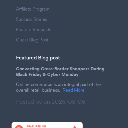
Affiliate Program
Success Stories
Feature Requests
Guest Blog Post
Featured Blog post
Converting Cross-Border Shoppers During
Black Friday & Cyber Monday
Online commerce is an integral part of the
overall retail business.
Read More
Posted by on
2026-08-06