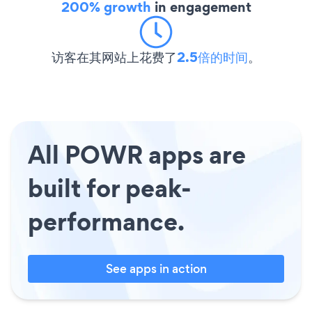
200% growth
in engagement
访客在其网站上花费了
2.5倍的时间
。
All POWR apps are
built for peak-
performance.
See apps in action