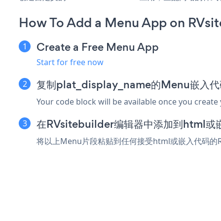
How To Add a Menu App on RVsite
Create a Free Menu App
Start for free now
复制plat_display_name的Menu嵌入
Your code block will be available once you create
在RVsitebuilder编辑器中添加到htm
将以上Menu片段粘贴到任何接受html或嵌入代码的RV