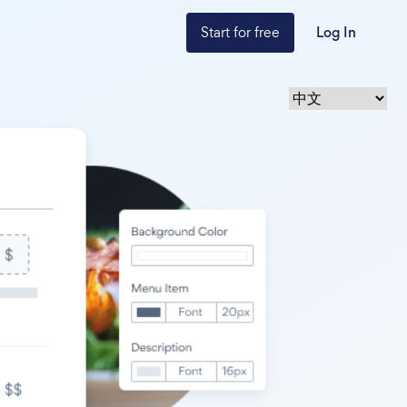
Start for free
Log In