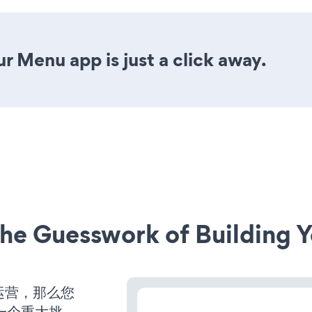
r Menu app is just a click away.
he Guesswork of Building Y
始运营，那么您
一个重大挑