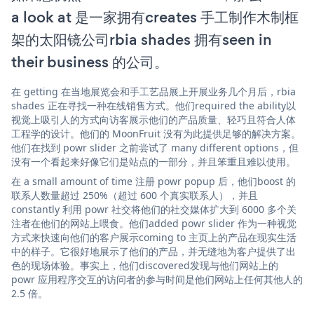
a look at 是一家拥有creates 手工制作木制框
架的太阳镜公司rbia shades 拥有seen in
their business 的公司。
在 getting 在当地展览会和手工艺品展上开展业务几个月后，rbia
shades 正在寻找一种在线销售方式。他们required the ability以
视觉上吸引人的方式向访客展示他们的产品质量、轻巧且符合人体
工程学的设计。他们的 MoonFruit 没有为此提供足够的解决方案。
他们在找到 powr slider 之前尝试了 many different options，但
没有一个看起来好像它们是站点的一部分，并且笨重且难以使用。
在 a small amount of time 注册 powr popup 后，他们boost 的
联系人数量超过 250%（超过 600 个真实联系人），并且
constantly 利用 powr 社交将他们的社交媒体扩大到 6000 多个关
注者在他们的网站上喂食。他们added powr slider 作为一种视觉
方式来快速向他们的客户展示coming to 主页上的产品在现实生活
中的样子。它很好地展示了他们的产品，并无缝地为客户提供了出
色的现场体验。事实上，他们discovered发现与他们网站上的
powr 应用程序交互的访问者的参与时间是他们网站上任何其他人的
2.5 倍。