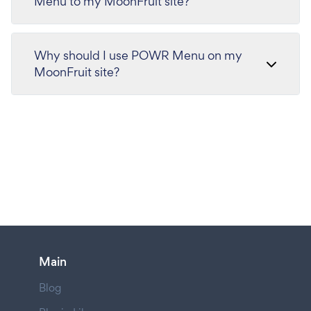
Menu to my MoonFruit site?
Why should I use POWR Menu on my
MoonFruit site?
Main
Blog