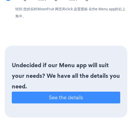
转到 您的实时MoonFruit 网页和click 设置图标
在the Menu app的右上
角中。
Undecided if our Menu app will suit
your needs? We have all the details you
need.
See the details