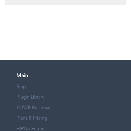
Main
Blog
Plugin Library
POWR Business
Plans & Pricing
HIPAA Forms