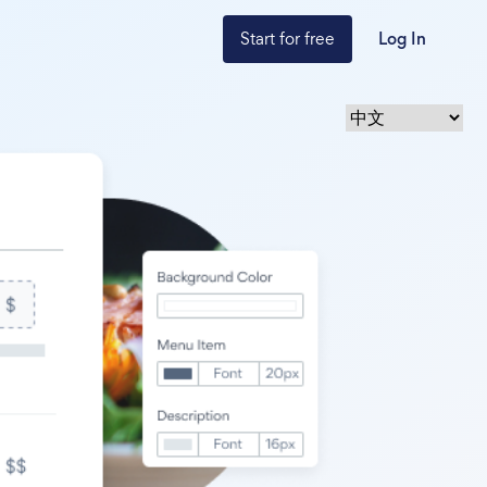
Start for free
Log In