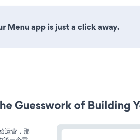
r Menu app is just a click away.
he Guesswork of Building Y
开始运营，那
的第一个重