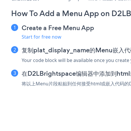
How To Add a Menu App on D2LB
Create a Free Menu App
Start for free now
复制plat_display_name的Menu嵌入
Your code block will be available once you create
在D2LBrightspace编辑器中添加到ht
将以上Menu片段粘贴到任何接受html或嵌入代码的D2