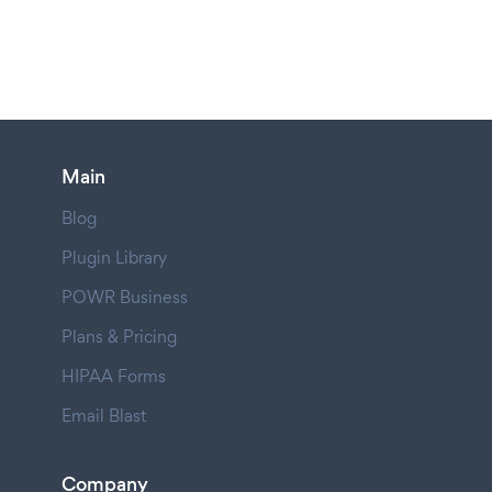
Main
Blog
Plugin Library
POWR Business
Plans & Pricing
HIPAA Forms
Email Blast
Company