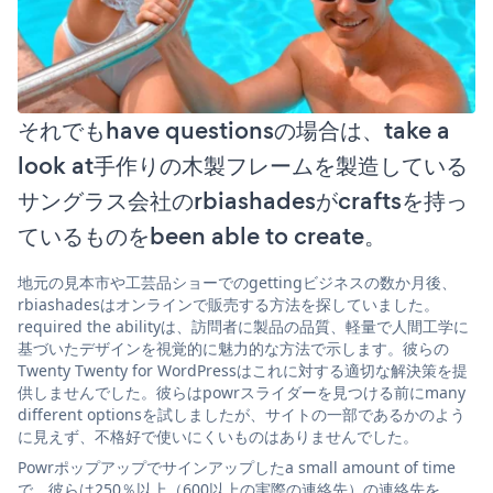
それでもhave questionsの場合は、take a
look at手作りの木製フレームを製造している
サングラス会社のrbiashadesがcraftsを持っ
ているものをbeen able to create。
地元の見本市や工芸品ショーでのgettingビジネスの数か月後、
rbiashadesはオンラインで販売する方法を探していました。
required the abilityは、訪問者に製品の品質、軽量で人間工学に
基づいたデザインを視覚的に魅力的な方法で示します。彼らの
Twenty Twenty for WordPressはこれに対する適切な解決策を提
供しませんでした。彼らはpowrスライダーを見つける前にmany
different optionsを試しましたが、サイトの一部であるかのよう
に見えず、不格好で使いにくいものはありませんでした。
Powrポップアップでサインアップしたa small amount of time
で、彼らは250％以上（600以上の実際の連絡先）の連絡先を