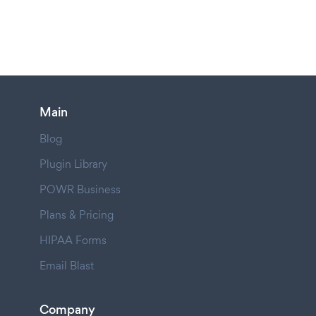
Main
Blog
Plugin Library
POWR Business
Plans & Pricing
HIPAA Forms
Email Blast
Company