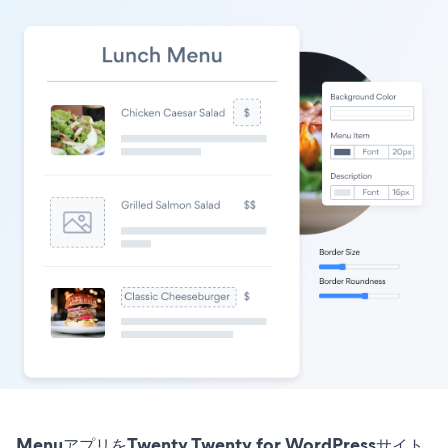
MenuアプリをTwenty Twenty for WordPressサイト