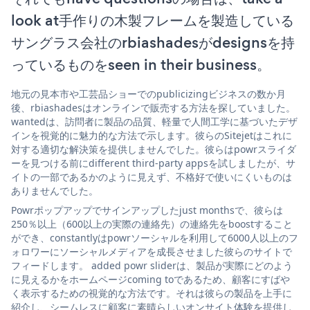
look at手作りの木製フレームを製造している
サングラス会社のrbiashadesがdesignsを持
っているものをseen in their business。
地元の見本市や工芸品ショーでのpublicizingビジネスの数か月
後、rbiashadesはオンラインで販売する方法を探していました。
wantedは、訪問者に製品の品質、軽量で人間工学に基づいたデザ
インを視覚的に魅力的な方法で示します。彼らのSitejetはこれに
対する適切な解決策を提供しませんでした。彼らはpowrスライダ
ーを見つける前にdifferent third-party appsを試しましたが、サ
イトの一部であるかのように見えず、不格好で使いにくいものは
ありませんでした。
Powrポップアップでサインアップしたjust monthsで、彼らは
250％以上（600以上の実際の連絡先）の連絡先をboostすること
ができ、constantlyはpowrソーシャルを利用して6000人以上のフ
ォロワーにソーシャルメディアを成長させました彼らのサイトで
フィードします。 added powr sliderは、製品が実際にどのよう
に見えるかをホームページcoming toであるため、顧客にすばや
く表示するための視覚的な方法です。それは彼らの製品を上手に
紹介し、シームレスに顧客に素晴らしいオンサイト体験を提供し