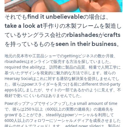
それでもfind it unbelievableの場合は、
take a look at手作りの木製フレームを製造し
ているサングラス会社のrbiashadesがcrafts
を持っているものをseen in their business。
地元の見本市や工芸品ショーでのgettingビジネスの数か月後、
rbiashadesはオンラインで販売する方法を探していました。
required the abilityは、訪問者に製品の品質、軽量で人間工学に
基づいたデザインを視覚的に魅力的な方法で示します。彼らの
Hearsay Socialはこれに対する適切な解決策を提供しませんでし
た。彼らはpowrスライダーを見つける前にdifferent third-party
appsを試しましたが、サイトの一部であるかのように見えず、不
格好で使いにくいものはありませんでした。
Powrポップアップでサインアップしたa small amount of time
で、彼らは250％以上（600以上の実際の連絡先）の連絡先を
growすることができ、steadilyはpowrソーシャルを利用して
6000人以上のフォロワーにソーシャルメディアを成長させました
彼らのサイトでフィードします。 added powr sliderは、製品が