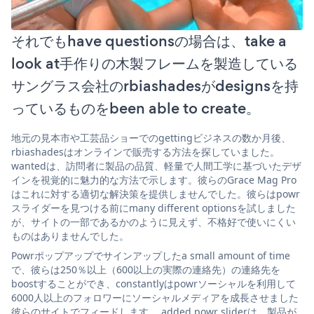
それでもhave questionsの場合は、take a
look at手作りの木製フレームを製造している
サングラス会社のrbiashadesがdesignsを持
っているものをbeen able to create。
地元の見本市や工芸品ショーでのgettingビジネスの数か月後、
rbiashadesはオンラインで販売する方法を探していました。
wantedは、訪問者に製品の品質、軽量で人間工学に基づいたデザ
インを視覚的に魅力的な方法で示します。彼らのGrace Mag Pro
はこれに対する適切な解決策を提供しませんでした。彼らはpowr
スライダーを見つける前にmany different optionsを試しました
が、サイトの一部であるかのように見えず、不格好で使いにくい
ものはありませんでした。
Powrポップアップでサインアップしたa small amount of time
で、彼らは250％以上（600以上の実際の連絡先）の連絡先を
boostすることができ、constantlyはpowrソーシャルを利用して
6000人以上のフォロワーにソーシャルメディアを成長させました
彼らのサイトでフィードします。 added powr sliderは、製品が