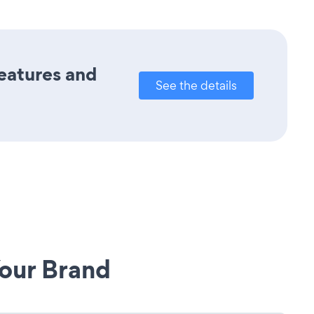
features and
See the details
our Brand