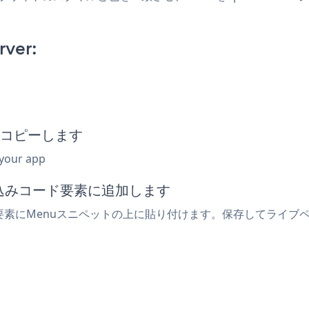
rver:
トをコピーします
 your app
埋め込みコード要素に追加します
ver要素にMenuスニペットの上に貼り付けます。保存してライ