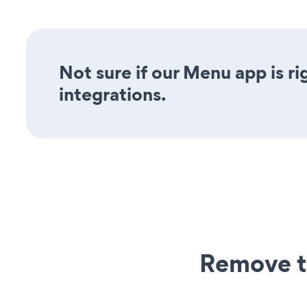
Not sure if our Menu app is ri
integrations.
Remove t