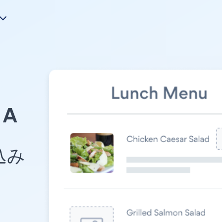
A
め込み