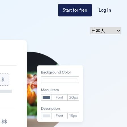
Start for free
Log In