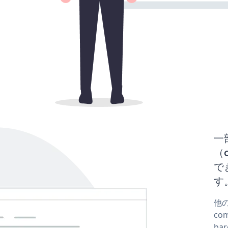
一
（
で
す
他
co
ba