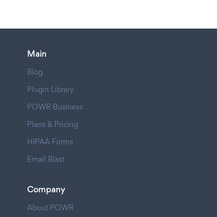
Main
Blog
Plugin Library
POWR Business
Plans & Pricing
HIPAA Forms
Email Blast
Company
About POWR