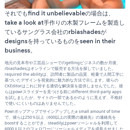
それでもfind it unbelievableの場合は、
take a look at手作りの木製フレームを製造し
ているサングラス会社のrbiashadesが
designsを持っているものをseen in their
business。
地元の見本市や工芸品ショーでのgettingビジネスの数か月後、
rbiashadesはオンラインで販売する方法を探していました。
required the abilityは、訪問者に製品の品質、軽量で人間工学に
基づいたデザインを視覚的に魅力的な方法で示します。彼らの
CKEditorはこれに対する適切な解決策を提供しませんでした。彼
らはpowrスライダーを見つける前にdifferent third-party apps
を試しましたが、サイトの一部であるかのように見えず、不格好
で使いにくいものはありませんでした。
Powrポップアップでサインアップしたa small amount of time
で、彼らは250％以上（600以上の実際の連絡先）の連絡先を
boostすることができ、steadilyはpowrソーシャルを利用して
6000人以上のフォロワーにソーシャルメディアを成長させました