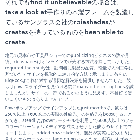
それでもfind it unbelievableの場合は、
take a look at手作りの木製フレームを製造し
ているサングラス会社のrbiashadesが
createsを持っているものをbeen able to
create。
地元の見本市や工芸品ショーでのpublicizingビジネスの数か月
後、rbiashadesはオンラインで販売する方法を探していました。
required the abilityは、訪問者に製品の品質、軽量で人間工学に
基づいたデザインを視覚的に魅力的な方法で示します。彼らの
BigRockはこれに対する適切な解決策を提供しませんでした。彼
らはpowrスライダーを見つける前にmany different optionsを試
しましたが、サイトの一部であるかのように見えず、不格好で使
いにくいものはありませんでした。
Powrポップアップでサインアップしたjust monthsで、彼らは
250％以上（600以上の実際の連絡先）の連絡先をboostすること
ができ、steadilyはpowrソーシャルを利用して6000人以上のフォ
ロワーにソーシャルメディアを成長させました彼らのサイトでフ
ィードします。 added powr sliderは、製品が実際にどのように
見えるかをホームページlanding onであるため、顧客にすばやく