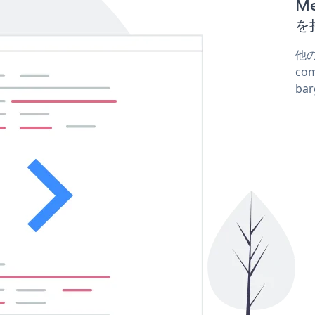
M
を
他
co
ba