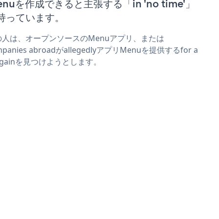
enuを作成できると主張する「in 'no time'」
持っています。
の人は、オープンソースのMenuアプリ、または
mpanies abroadがallegedlyアプリMenuを提供するfor a
rgainを見つけようとします。