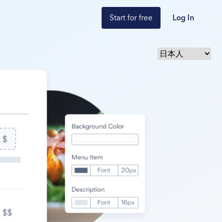
Start for free
Log In