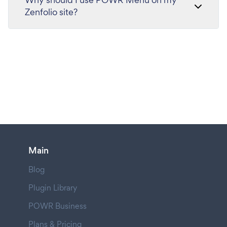
Zenfolio site?
Main
Blog
Plugin Library
POWR Business
Plans & Pricing