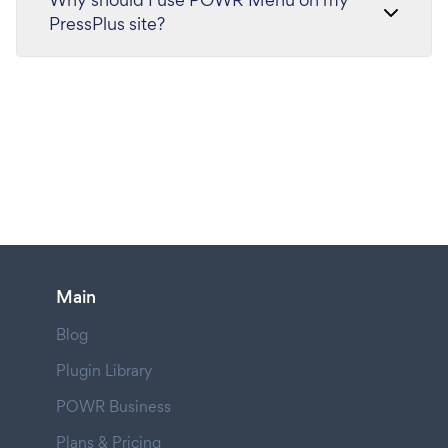
PressPlus site?
Main
Blog
Plugin Library
POWR Business
Plans & Pricing