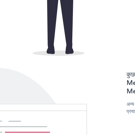
कुछ
Men
Men
अन्य
प्रय