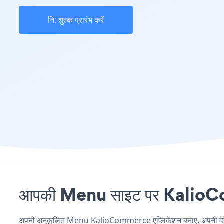
नि: शुल्क प्रारंभ करें
आपकी Menu साइट पर KalioCom
अपनी अनुकूलित Menu KalioCommerce एप्लिकेशन बनाएं, अपनी वेबसाइट