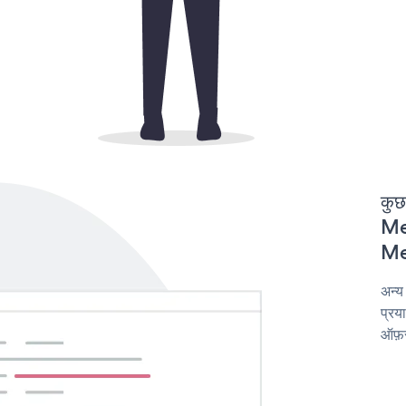
कुछ
Men
Men
अन्य
प्रय
ऑफ़र