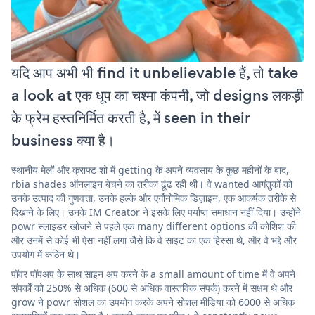
यदि आप अभी भी find it unbelievable हैं, तो take
a look at एक धूप का चश्मा कंपनी, जो designs लकड़ी
के फ्रेम हस्तनिर्मित करती है, में seen in their
business क्या है।
स्थानीय मेलों और क्राफ्ट शो में getting के अपने व्यवसाय के कुछ महीनों के बाद,
rbia shades ऑनलाइन बेचने का तरीका ढूंढ रही थी। वे wanted आगंतुकों को
उनके उत्पाद की गुणवत्ता, उनके हल्के और एर्गोनोमिक डिज़ाइन, एक आकर्षक तरीके से
दिखाने के लिए। उनके IM Creator ने इसके लिए पर्याप्त समाधान नहीं दिया। उन्होंने
powr स्लाइडर खोजने से पहले एक many different options की कोशिश की
और उनमें से कोई भी ऐसा नहीं लगा जैसे कि वे साइट का एक हिस्सा थे, और वे भद्दे और
उपयोग में कठिन थे।
पॉवर पॉपअप के साथ साइन अप करने के a small amount of time में वे अपने
संपर्कों को 250% से अधिक (600 से अधिक वास्तविक संपर्क) करने में सक्षम थे और
grow ने powr सोशल का उपयोग करके अपने सोशल मीडिया को 6000 से अधिक